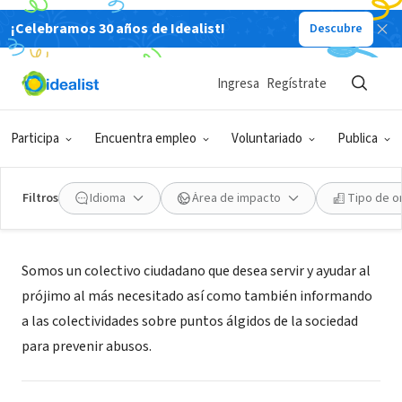
¡Celebramos 30 años de Idealist!
Descubre
COLECTIVO CIUDADANO
Alas de esperanza
Ingresa
Regístrate
Obispos, Barinas, Venezuela
Participa
Encuentra empleo
Voluntariado
Publica
Filtros
Idioma
Área de impacto
Tipo de o
Acerca de
Somos un colectivo ciudadano que desea servir y ayudar al
prójimo al más necesitado así como también informando
a las colectividades sobre puntos álgidos de la sociedad
para prevenir abusos.