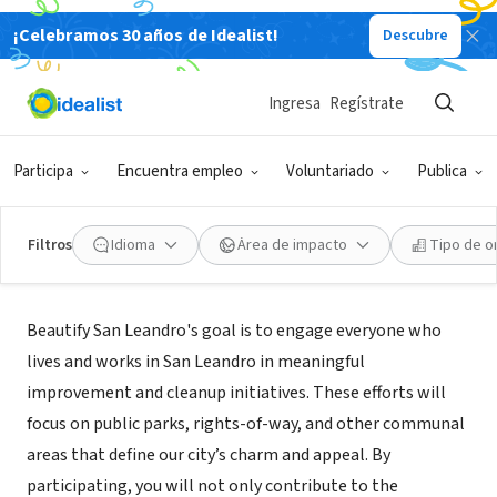
¡Celebramos 30 años de Idealist!
Descubre
GOBIERNO
Beautify San Leandro by City of
Ingresa
Regístrate
San Leandro
Participa
Encuentra empleo
Voluntariado
Publica
San Leandro,
www.sanleandro.org/1306/Beautify-San-
|
CA
Leandro
Filtros
Idioma
Área de impacto
Tipo de o
Misión
Beautify San Leandro's goal is to engage everyone who
lives and works in San Leandro in meaningful
improvement and cleanup initiatives. These efforts will
focus on public parks, rights-of-way, and other communal
areas that define our city’s charm and appeal. By
participating, you will not only contribute to the