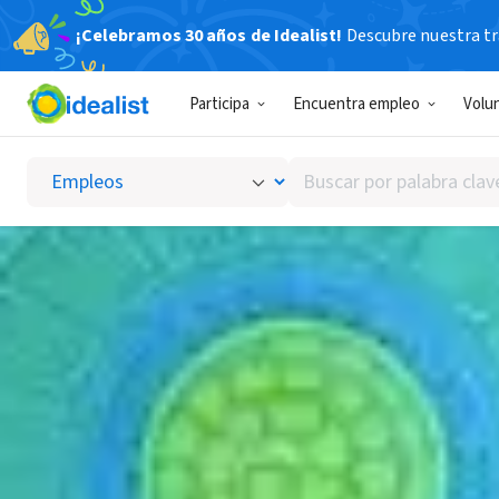
¡Celebramos 30 años de Idealist!
Descubre nuestra tra
Participa
Encuentra empleo
Volu
Buscar
por
palabra
clave
o
interés