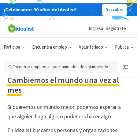
¡Celebramos 30 años de Idealist!
Descubre
Ingresa
Regístrate
Participa
Encuentra empleo
Voluntariado
Publica
DÍAS IDEALIST
Encontrar empleos u oportunidades de voluntariado
¡Actúa, Comparte, Celebra! 🎉
Cambiemos el mundo una vez al
mes
Si queremos un mundo mejor, podemos esperar a
que alguien haga algo, o podemos hacer algo.
En Idealist buscamos personas y organizaciones