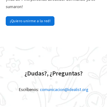
sumaron!
¡Quiero unirme a la red!
¿Dudas?, ¿Preguntas?
Escríbenos:
comunicacion@idealist.org