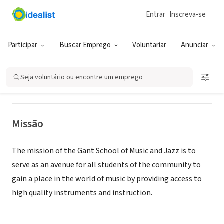
Entrar
Inscreva-se
ONG (SETOR SOCIAL)
GANT SCHOOL OF MUSIC & JAZZ
Participar
Buscar Emprego
Voluntariar
Anunciar
GREENSBORO, NC
|
www.gantschoolofmusic.org
Seja voluntário ou encontre um emprego
Missão
The mission of the Gant School of Music and Jazz is to
serve as an avenue for all students of the community to
gain a place in the world of music by providing access to
high quality instruments and instruction.