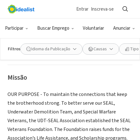
Entrar
Inscreva-se
ONG (SETOR SOCIAL)
SEAL VETERANS FOUNDATION
Participar
Buscar Emprego
Voluntariar
Anunciar
VIRGINIA BEACH, VA
|
www.sealveteransfoundation.org/
Filtros
Idioma da Publicação
Causas
Tipo
Missão
OUR PURPOSE - To maintain the connections that keep
the brotherhood strong. To better serve our SEAL,
Underwater Demolition Team, and Special Warfare
Veterans, the UDT-SEAL Association established the SEAL
Veterans Foundation. The Foundation raises funds for the
Association’s Life Assistance, and Scholarship programs.