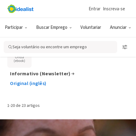
Lições da Primeira Onda
Entrar
Inscreva-se
Participar
Buscar Emprego
Voluntariar
Anunciar
Categoria
Seja voluntário ou encontre um emprego
Lições
Primeira
Onda
(ebook)
Informativo (Newsletter)
Original (inglês)
1-20 de 23 artigos