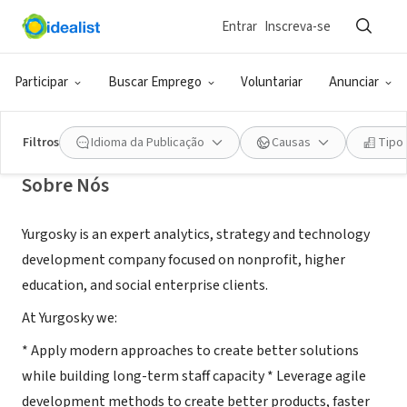
Entrar
Inscreva-se
CONSULTORIA (PRESTADOR DE SERVIÇO)
Yurgosky
Participar
Buscar Emprego
Voluntariar
Anunciar
Long Island City, NY
|
www.yurgoskyconsulting.com
Filtros
Idioma da Publicação
Causas
Tipo
Sobre Nós
Yurgosky is an expert analytics, strategy and technology
development company focused on nonprofit, higher
education, and social enterprise clients.
At Yurgosky we:
* Apply modern approaches to create better solutions
while building long-term staff capacity * Leverage agile
development methods to create better products, faster