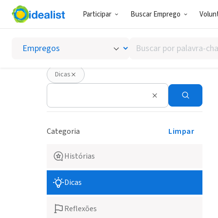
Participar
Buscar Emprego
Volunt
Ativismo
Buscar
por
palavra-
Dicas
chave,
habilidades
ou
interesses
Categoria
Limpar
Histórias
Dicas
Reflexões