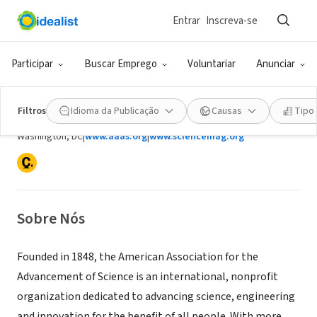
Entrar
Inscreva-se
ONG (SETOR SOCIAL)
Participar
Buscar Emprego
Voluntariar
Anunciar
American Association for the
Advancement of Science (AAAS)
Filtros
Idioma da Publicação
Causas
Tipo
Washington, DC
|
www.aaas.org
|
www.sciencemag.org
Sobre Nós
Founded in 1848, the American Association for the
Advancement of Science is an international, nonprofit
organization dedicated to advancing science, engineering
and innovation for the benefit of all people. With more