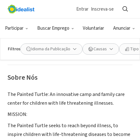
Entrar
Inscreva-se
ONG (SETOR SOCIAL)
The Painted Turtle
Participar
Buscar Emprego
Voluntariar
Anunciar
Santa Monica, CA
|
www.thepaintedturtle.org
Filtros
Idioma da Publicação
Causas
Tipo
Sobre Nós
The Painted Turtle: An innovative camp and family care
center for children with life threatening illnesses.
MISSION:
The Painted Turtle seeks to reach beyond illness, to
inspire children with life-threatening diseases to become