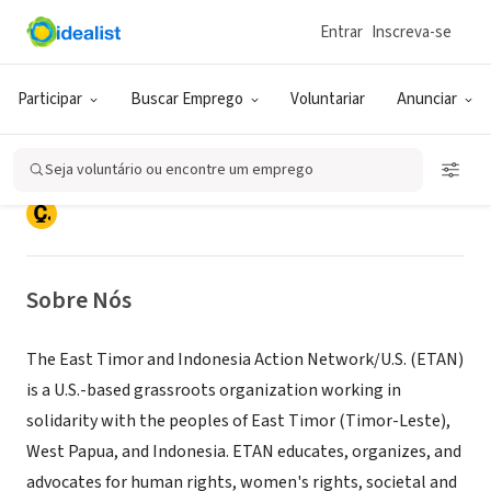
Entrar
Inscreva-se
ONG (SETOR SOCIAL)
East Timor and Indonesia Action
Participar
Buscar Emprego
Voluntariar
Anunciar
Network
Seja voluntário ou encontre um emprego
New York, NY
|
etan.org
Sobre Nós
The East Timor and Indonesia Action Network/U.S. (ETAN)
is a U.S.-based grassroots organization working in
solidarity with the peoples of East Timor (Timor-Leste),
West Papua, and Indonesia. ETAN educates, organizes, and
advocates for human rights, women's rights, societal and