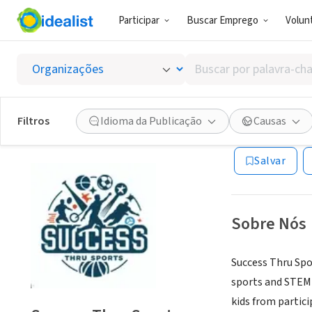
Participar
Buscar Emprego
Volunt
ONG (SETOR 
Buscar
Success
por
palavra-
chave,
Filtros
Idioma da Publicação
Causas
Ocean Shores, W
habilidades
ou
Salvar
interesses
Sobre Nós
Success Thru Spo
sports and STEM 
kids from particip