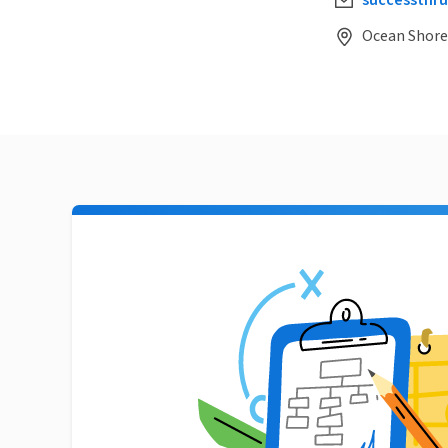
successthr
Ocean Shore