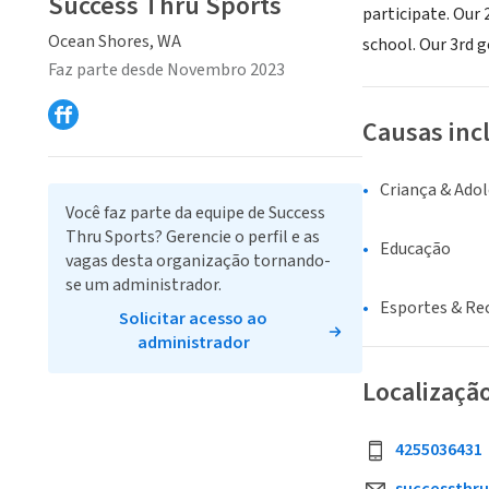
Success Thru Sports
participate. Our 
Ocean Shores, WA
school. Our 3rd 
Faz parte desde Novembro 2023
Causas inc
Criança & Ado
Você faz parte da equipe de Success
Thru Sports? Gerencie o perfil e as
Educação
vagas desta organização tornando-
se um administrador.
Esportes & Re
Solicitar acesso ao
administrador
Localizaçã
4255036431