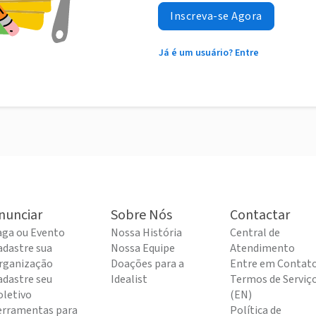
Inscreva-se Agora
Já é um usuário? Entre
nunciar
Sobre Nós
Contactar
aga ou Evento
Nossa História
Central de
adastre sua
Nossa Equipe
Atendimento
rganização
Doações para a
Entre em Contat
adastre seu
Idealist
Termos de Serviç
oletivo
(EN)
erramentas para
Política de