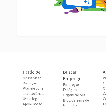
Participe
Buscar
A
Nossa visão
Emprego
V
Divulgue
C
Empregos
Planeje com
O
Estágios
antecedência
C
Organizações
Use a logo
C
Blog Carreira de
Apoie nosso
F
Impacto