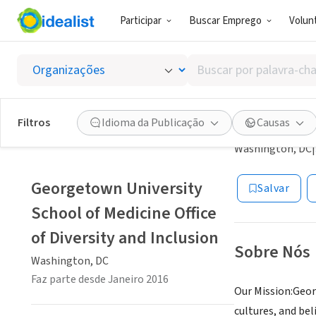
Participar
Buscar Emprego
Volunt
ONG (SETOR 
Buscar
Georget
por
palavra-
and Inc
chave,
Filtros
Idioma da Publicação
Causas
habilidades
Washington, DC
|
ou
interesses
Georgetown University
Salvar
School of Medicine Office
of Diversity and Inclusion
Sobre Nós
Washington, DC
Faz parte desde Janeiro 2016
Our Mission:Geor
cultures, and bel