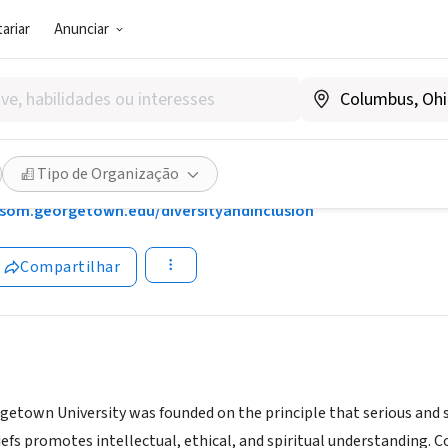
ariar
Anunciar
SOCIAL)
own University School of Medi
lusion
Tipo de Organização
som.georgetown.edu/diversityandinclusion
Compartilhar
getown University was founded on the principle that serious and s
iefs promotes intellectual, ethical, and spiritual understanding. C