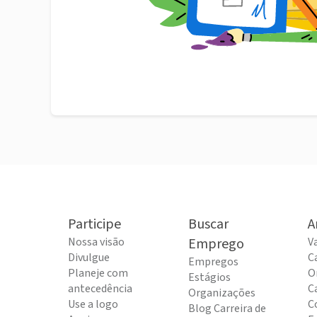
Participe
Buscar
A
Nossa visão
Emprego
V
Divulgue
C
Empregos
Planeje com
O
Estágios
antecedência
C
Organizações
Use a logo
C
Blog Carreira de