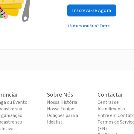
Inscreva-se Agora
Já é um usuário? Entre
nunciar
Sobre Nós
Contactar
aga ou Evento
Nossa História
Central de
adastre sua
Nossa Equipe
Atendimento
rganização
Doações para a
Entre em Contat
adastre seu
Idealist
Termos de Serviç
oletivo
(EN)