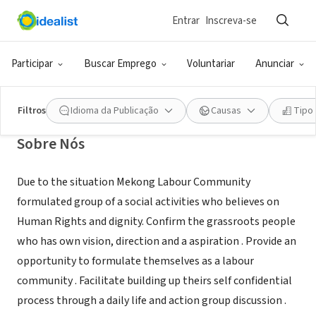
Entrar
Inscreva-se
ONG (SETOR SOCIAL)
Maekong Labour Community
Participar
Buscar Emprego
Voluntariar
Anunciar
Chiangmai, XA, Tailândia
Filtros
Idioma da Publicação
Causas
Tipo
Sobre Nós
Due to the situation Mekong Labour Community
formulated group of a social activities who believes on
Human Rights and dignity. Confirm the grassroots people
who has own vision, direction and a aspiration . Provide an
opportunity to formulate themselves as a labour
community . Facilitate building up theirs self confidential
process through a daily life and action group discussion .