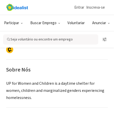
Entrar
Inscreva-se
ONG (SETOR SOCIAL)
Uniting Partners for Women and
Participar
Buscar Emprego
Voluntariar
Anunciar
Children
Seja voluntário ou encontre um emprego
Louisville, KY
|
www.uplouisville.org
Sobre Nós
UP for Women and Children is a daytime shelter for
women, children and marginalized genders experiencing
homelessness.