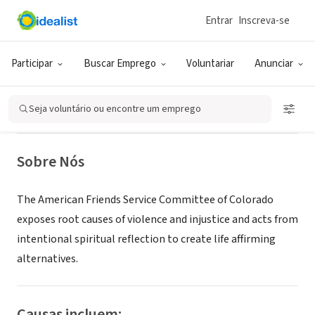
Entrar
Inscreva-se
ONG (SETOR SOCIAL)
American Friends Service
Participar
Buscar Emprego
Voluntariar
Anunciar
Committee - Colorado Area Office
Seja voluntário ou encontre um emprego
Denver, CO
|
afsc.org/central/colorado.htm
Sobre Nós
The American Friends Service Committee of Colorado
exposes root causes of violence and injustice and acts from
intentional spiritual reflection to create life affirming
alternatives.
Causas incluem: