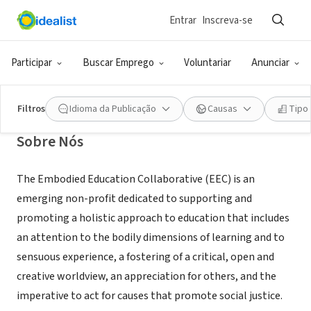
Entrar
Inscreva-se
ONG (SETOR SOCIAL)
Embodied Education Collaborative
Participar
Buscar Emprego
Voluntariar
Anunciar
anacostia, DC
|
www.embodiededucation.org
Filtros
Idioma da Publicação
Causas
Tipo
Sobre Nós
The Embodied Education Collaborative (EEC) is an
emerging non-profit dedicated to supporting and
promoting a holistic approach to education that includes
an attention to the bodily dimensions of learning and to
sensuous experience, a fostering of a critical, open and
creative worldview, an appreciation for others, and the
imperative to act for causes that promote social justice.