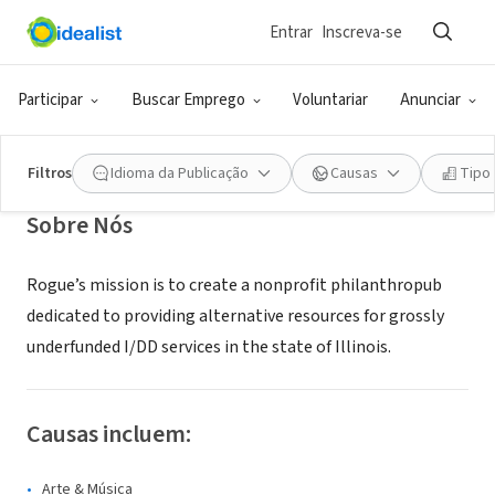
Entrar
Inscreva-se
ONG (SETOR SOCIAL)
Rogue Philanthropy
Participar
Buscar Emprego
Voluntariar
Anunciar
Chicago, IL
|
www.roguephilanthropy.org/
Filtros
Idioma da Publicação
Causas
Tipo
Sobre Nós
Rogue’s mission is to create a nonprofit philanthropub
dedicated to providing alternative resources for grossly
underfunded I/DD services in the state of Illinois.
Causas incluem:
Arte & Música