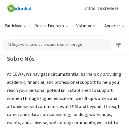
Entrar
Inscreva-se
ONG (SETOR SOCIAL)
CEW+ at University of Michigan
Participar
Buscar Emprego
Voluntariar
Anunciar
Ann Arbor, MI
|
www.cew.umich.edu
Seja voluntário ou encontre um emprego
Sobre Nós
At CEW+, we navigate circumstantial barriers by providing
academic, financial, and professional support to help you
reach your personal potential. Established to support
women through higher education, we lift up women and
all underserved communities at U-M and beyond. Through
career and education counseling, funding, workshops,
events, and a diverse, welcoming community, we exist to