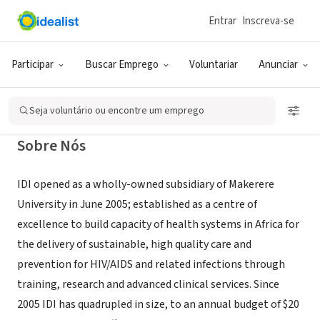
Entrar
Inscreva-se
ONG (SETOR SOCIAL)
Infectious Diseases Institute
Participar
Buscar Emprego
Voluntariar
Anunciar
Kampala, XA, Uganda
|
www.idi.ac.ug
Seja voluntário ou encontre um emprego
Sobre Nós
IDI opened as a wholly-owned subsidiary of Makerere
University in June 2005; established as a centre of
excellence to build capacity of health systems in Africa for
the delivery of sustainable, high quality care and
prevention for HIV/AIDS and related infections through
training, research and advanced clinical services. Since
2005 IDI has quadrupled in size, to an annual budget of $20