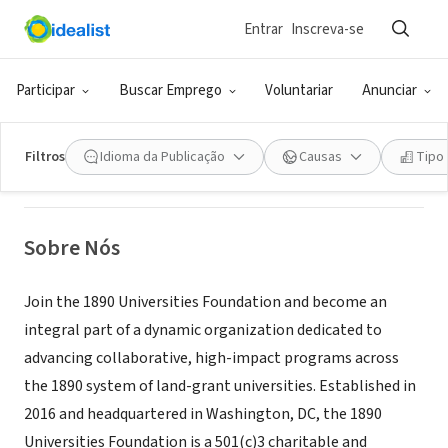
Entrar
Inscreva-se
ONG (SETOR SOCIAL)
The 1890 Universities Foundation
Participar
Buscar Emprego
Voluntariar
Anunciar
Washington, DC
|
www.1890foundation.org
Filtros
Idioma da Publicação
Causas
Tipo
Sobre Nós
Join the 1890 Universities Foundation and become an
integral part of a dynamic organization dedicated to
advancing collaborative, high-impact programs across
the 1890 system of land-grant universities. Established in
2016 and headquartered in Washington, DC, the 1890
Universities Foundation is a 501(c)3 charitable and