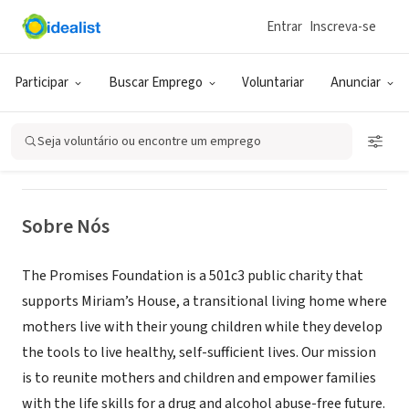
Entrar
Inscreva-se
ONG (SETOR SOCIAL)
Promises Foundation
Participar
Buscar Emprego
Voluntariar
Anunciar
Los Angeles, CA
|
www.promisesfoundation.org
Seja voluntário ou encontre um emprego
Sobre Nós
The Promises Foundation is a 501c3 public charity that
supports Miriam’s House, a transitional living home where
mothers live with their young children while they develop
the tools to live healthy, self-sufficient lives. Our mission
is to reunite mothers and children and empower families
with the life skills for a drug and alcohol abuse-free future.