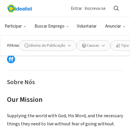
Entrar
Inscreva-se
ONG (SETOR SOCIAL)
Participar
Buscar Emprego
Voluntariar
Anunciar
Hope For The World Ministries
Filtros
Idioma da Publicação
Causas
Tipo
Pickens, SC
|
hftwm.org
Sobre Nós
Our Mission
Supplying the world with God, His Word, and the necessary
things they need to live without fear of going without.