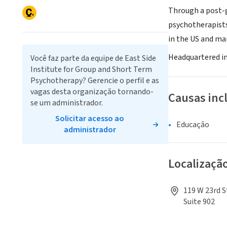
Through a post-g
psychotherapists
in the US and ma
Headquartered in 
Você faz parte da equipe de East Side
Institute for Group and Short Term
Psychotherapy? Gerencie o perfil e as
vagas desta organização tornando-
Causas inc
se um administrador.
Solicitar acesso ao
Educação
administrador
Localizaçã
119 W 23rd S
Suite 902