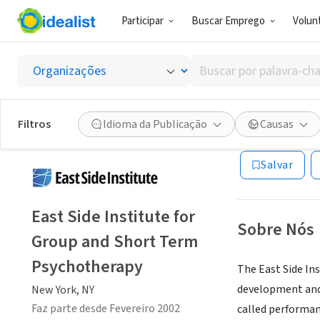
Participar
Buscar Emprego
Volunt
ONG (SETOR 
Buscar
East Si
por
palavra-
chave,
Filtros
Idioma da Publicação
Causas
New York, NY
|
eas
habilidades
ou
Salvar
interesses
East Side Institute for
Sobre Nós
Group and Short Term
Psychotherapy
The East Side In
development and
New York, NY
Faz parte desde Fevereiro 2002
called performanc