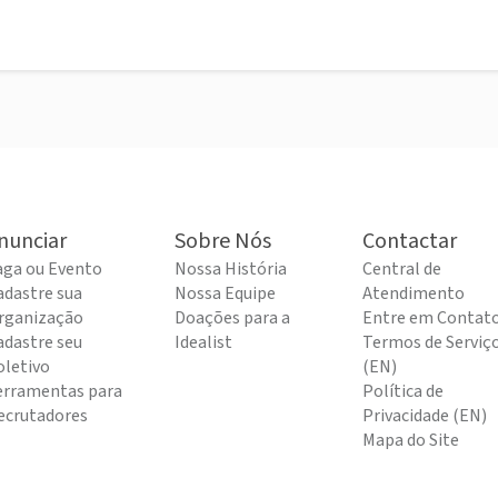
nunciar
Sobre Nós
Contactar
aga ou Evento
Nossa História
Central de
adastre sua
Nossa Equipe
Atendimento
rganização
Doações para a
Entre em Contat
adastre seu
Idealist
Termos de Serviç
oletivo
(EN)
erramentas para
Política de
ecrutadores
Privacidade (EN)
Mapa do Site