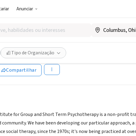
ariar
Anunciar
SOCIAL)
de Institute for Group and S
Tipo de Organização
tsideinstitute.org
Compartilhar
stitute for Group and Short Term Psychotherapy is a non-profit t
 community. We have been developing our particular approach,
e social therapy, since the 1970s; it's now being practiced at ove