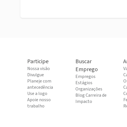
Participe
Buscar
A
Nossa visão
Emprego
V
Divulgue
C
Empregos
Planeje com
O
Estágios
antecedência
C
Organizações
Use a logo
C
Blog Carreira de
Apoie nosso
F
Impacto
trabalho
R