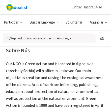
Entrar
Inscreva-se
ONG (SETOR SOCIAL)
Green Action
Participar
Buscar Emprego
Voluntariar
Anunciar
Leskovac, XA, Sérvia
Seja voluntário ou encontre um emprego
Sobre Nós
Our NGO is Green Action and is located in Yugoslavia
(precisely Serbia) with office in Leskovac. Our main
objective is creation and raising the ecological awareness
of the citizens. Area of work are informing, publishing,
education about protection of natural environment as
well as protection of the natural environment. Green
Action is founded is 1999 and have been registered in April