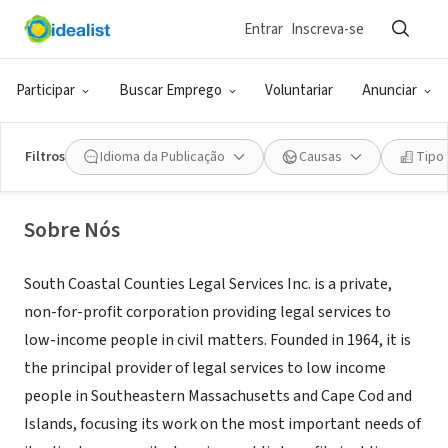
Entrar
Inscreva-se
ONG (SETOR SOCIAL)
South Coastal Counties Legal
Participar
Buscar Emprego
Voluntariar
Anunciar
Services Inc.
Filtros
Idioma da Publicação
Causas
Tipo
Fall River, MA
|
www.sccls.org
Sobre Nós
South Coastal Counties Legal Services Inc. is a private,
non-for-profit corporation providing legal services to
low-income people in civil matters. Founded in 1964, it is
the principal provider of legal services to low income
people in Southeastern Massachusetts and Cape Cod and
Islands, focusing its work on the most important needs of