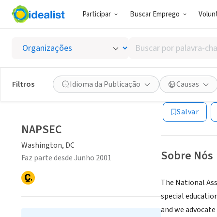
Participar
Buscar Emprego
Volunt
ONG (SETOR 
Buscar
NAPSE
por
palavra-
chave,
Filtros
Idioma da Publicação
Causas
Washington, DC
|
habilidades
ou
Salvar
interesses
NAPSEC
Washington, DC
Sobre Nós
Faz parte desde Junho 2001
The National Ass
special education
and we advocate 