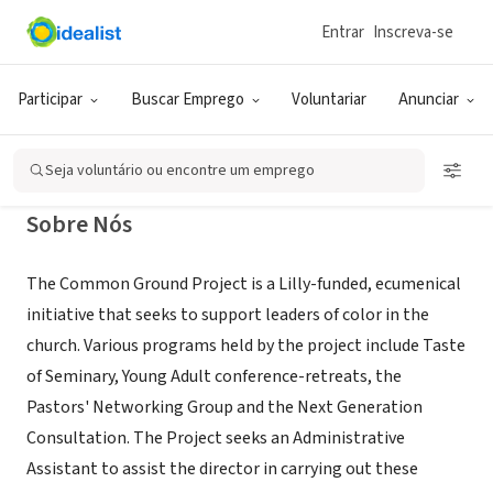
Entrar
Inscreva-se
ONG (SETOR SOCIAL)
The Common Ground Project
Participar
Buscar Emprego
Voluntariar
Anunciar
Chicago, IL
|
www.mccormick.edu/commonground
Seja voluntário ou encontre um emprego
Sobre Nós
The Common Ground Project is a Lilly-funded, ecumenical
initiative that seeks to support leaders of color in the
church. Various programs held by the project include Taste
of Seminary, Young Adult conference-retreats, the
Pastors' Networking Group and the Next Generation
Consultation. The Project seeks an Administrative
Assistant to assist the director in carrying out these