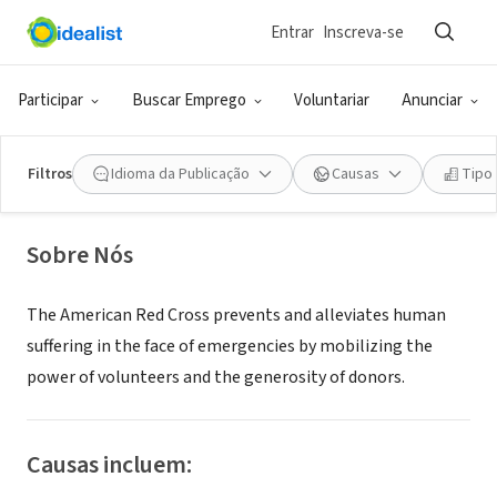
Entrar
Inscreva-se
ONG (SETOR SOCIAL)
American Red Cross SAF
Participar
Buscar Emprego
Voluntariar
Anunciar
Springfield, MA
Filtros
Idioma da Publicação
Causas
Tipo
Springfield, MA
|
www.redcross.org/careers
Sobre Nós
The American Red Cross prevents and alleviates human
suffering in the face of emergencies by mobilizing the
power of volunteers and the generosity of donors.​
Causas incluem: