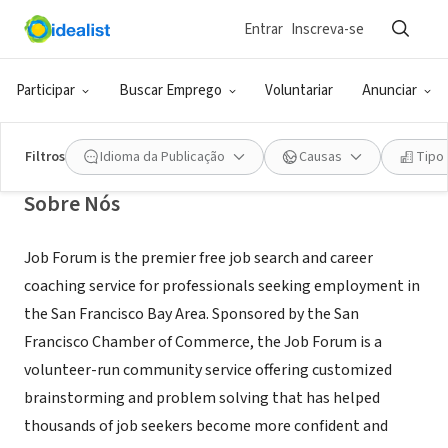
Entrar
Inscreva-se
ONG (SETOR SOCIAL)
The Job Forum
Participar
Buscar Emprego
Voluntariar
Anunciar
San Francisco, CA
|
thejobforum.org
Filtros
Idioma da Publicação
Causas
Tipo
Sobre Nós
Job Forum is the premier free job search and career
coaching service for professionals seeking employment in
the San Francisco Bay Area. Sponsored by the San
Francisco Chamber of Commerce, the Job Forum is a
volunteer-run community service offering customized
brainstorming and problem solving that has helped
thousands of job seekers become more confident and