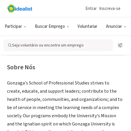
Entrar
Inscreva-se
ONG (SETOR SOCIAL)
Gonzaga University - School of
Participar
Buscar Emprego
Voluntariar
Anunciar
Professional Studies
Seja voluntário ou encontre um emprego
Spokane, WA
|
www.gonzaga.edu
Sobre Nós
Gonzaga's School of Professional Studies strives to
create, educate, and support leaders; contribute to the
health of people, communities, and organizations; and to
be of service in meeting the learning needs of a complex
society. Our programs embody the University's Mission
and the Ignatian spirit on which Gonzaga University is