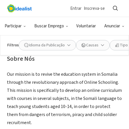
Entrar
Inscreva-se
ONG (SETOR SOCIAL)
WakeUpSomalia
Participar
Buscar Emprego
Voluntariar
Anunciar
Annandale, VA
|
wakeupsomalia.org
Filtros
Idioma da Publicação
Causas
Tipo
Sobre Nós
Our mission is to revive the education system in Somalia
through the revolutionary approach of Online Schooling.
This mission is specifically to develop an online curriculum
with courses in several subjects, in the Somali language to
teach young students aged 10-14, in order to protect
them from dangers of terrorism, piracy and child soldier
recruitment.