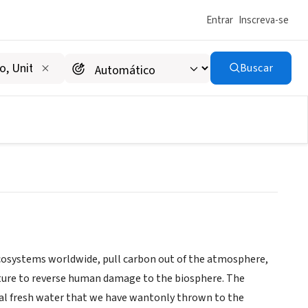
Entrar
Inscreva-se
Buscar
 Washington DC Chapter
e ecosystems worldwide, pull carbon out of the atmosphere,
ture to reverse human damage to the biosphere. The
tal fresh water that we have wantonly thrown to the