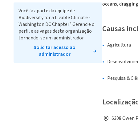
oceans, dragging 
Você faz parte da equipe de
Biodiversity for a Livable Climate -
Washington DC Chapter? Gerencie o
Causas inc
perfil e as vagas desta organização
tornando-se um administrador.
Agricultura
Solicitar acesso ao
administrador
Desenvolvime
Pesquisa & Ciê
Localizaçã
6308 Owen P