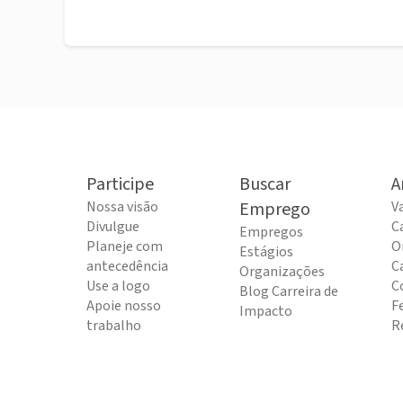
Participe
Buscar
A
Nossa visão
Emprego
V
Divulgue
C
Empregos
Planeje com
O
Estágios
antecedência
C
Organizações
Use a logo
C
Blog Carreira de
Apoie nosso
F
Impacto
trabalho
R