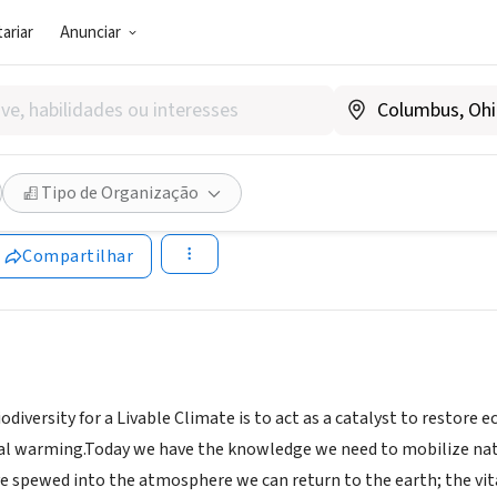
ariar
Anunciar
SOCIAL)
rsity for a Livable Climate -
Tipo de Organização
w.bio4climate.org/
Compartilhar
odiversity for a Livable Climate is to act as a catalyst to restor
al warming.Today we have the knowledge we need to mobilize na
e spewed into the atmosphere we can return to the earth; the vi