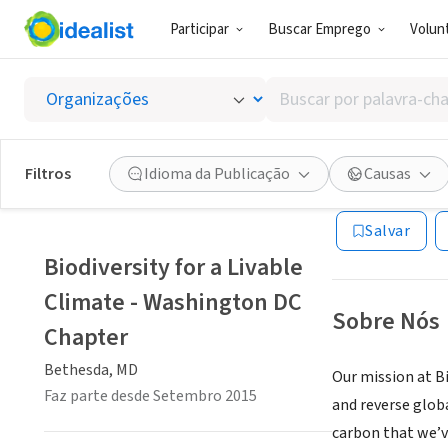
Participar
Buscar Emprego
Volunt
ONG (SETOR 
Buscar
Biodive
por
palavra-
chave,
Filtros
Idioma da Publicação
Causas
Bethesda, MD
|
ww
habilidades
ou
Salvar
interesses
Biodiversity for a Livable
Climate - Washington DC
Sobre Nós
Chapter
Bethesda, MD
Our mission at Bi
Faz parte desde Setembro 2015
and reverse glob
carbon that we’v