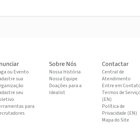
nunciar
Sobre Nós
Contactar
aga ou Evento
Nossa História
Central de
adastre sua
Nossa Equipe
Atendimento
rganização
Doações para a
Entre em Contat
adastre seu
Idealist
Termos de Serviç
oletivo
(EN)
erramentas para
Política de
ecrutadores
Privacidade (EN)
Mapa do Site