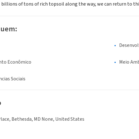
billions of tons of rich topsoil along the way, we can return to th
luem:
Desenvol
nto Econômico
Meio Amb
ncias Sociais
o
lace, Bethesda, MD None, United States