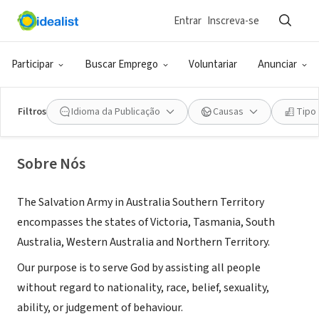
Entrar
Inscreva-se
ONG (SETOR SOCIAL)
Salvation Army Australia Southern
Participar
Buscar Emprego
Voluntariar
Anunciar
Territory
Filtros
Idioma da Publicação
Causas
Tipo
Box Hill, VIC, Austrália
|
www.salvationarmy.org.au
Sobre Nós
The Salvation Army in Australia Southern Territory
encompasses the states of Victoria, Tasmania, South
Australia, Western Australia and Northern Territory.
Our purpose is to serve God by assisting all people
without regard to nationality, race, belief, sexuality,
ability, or judgement of behaviour.