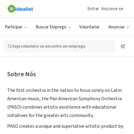
Entrar
Inscreva-se
ONG (SETOR SOCIAL)
Pan American Symphony Orchestra
Participar
Buscar Emprego
Voluntariar
Anunciar
Washington, DC
|
www.panamsymphony.org
Seja voluntário ou encontre um emprego
Sobre Nós
The first orchestra in the nation to focus solely on Latin
American music, the Pan American Symphony Orchestra
(PASO) combines artistic excellence with educational
initiatives for the greater arts community.
PASO creates a unique and superlative artistic product by: