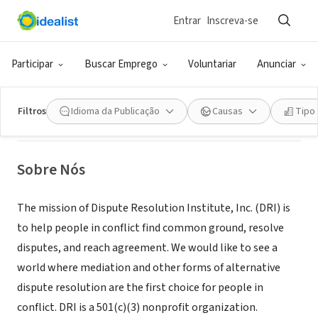
Entrar
Inscreva-se
ONG (SETOR SOCIAL)
Participar
Buscar Emprego
Voluntariar
Anunciar
Dispute Resolution Institute
Filtros
Idioma da Publicação
Causas
Tipo
Urbana, IL
|
dri-inc.org
Sobre Nós
The mission of Dispute Resolution Institute, Inc. (DRI) is
to help people in conflict find common ground, resolve
disputes, and reach agreement. We would like to see a
world where mediation and other forms of alternative
dispute resolution are the first choice for people in
conflict. DRI is a 501(c)(3) nonprofit organization.