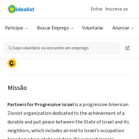
Entrar
Inscreva-se
ONG (SETOR SOCIAL)
Participar
Buscar Emprego
Voluntariar
Anunciar
Partners for Progressive Israel
Seja voluntário ou encontre um emprego
New York, NY
|
www.progressiveisrael.org/
Missão
Partners for Progressive Israel
is a progressive American
Zionist organization dedicated to the achievement of a
durable and just peace between the State of Israel and its
neighbors, which includes an end to Israel’s occupation