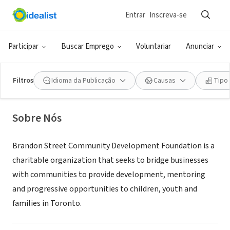
Entrar
Inscreva-se
ONG (SETOR SOCIAL)
Brandon Street Community
Participar
Buscar Emprego
Voluntariar
Anunciar
Development Foundation
Filtros
Idioma da Publicação
Causas
Tipo
Toronto, ON, Canadá
|
www.brandonstreet.com
Sobre Nós
Brandon Street Community Development Foundation is a
charitable organization that seeks to bridge businesses
with communities to provide development, mentoring
and progressive opportunities to children, youth and
families in Toronto.