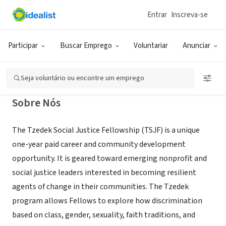
Entrar
Inscreva-se
RECRUTADOR (AGÊNCIA DE EMPREGO)
Tzedek Social Justice Fellowship
Participar
Buscar Emprego
Voluntariar
Anunciar
Asheville, NC
|
tzedekfellowship.org/
Seja voluntário ou encontre um emprego
Sobre Nós
The Tzedek Social Justice Fellowship (TSJF) is a unique
one-year paid career and community development
opportunity. It is geared toward emerging nonprofit and
social justice leaders interested in becoming resilient
agents of change in their communities. The Tzedek
program allows Fellows to explore how discrimination
based on class, gender, sexuality, faith traditions, and