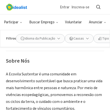
Entrar
Inscreva-se
COLETIVO (ORGANIZAÇÕES NÃO FORMALIZADAS)
EcoVila Sustentar
Participar
Buscar Emprego
Voluntariar
Anunciar
Embu-Guaçu, SP, Brasil
|
www.ecovilasustentar.eco.br
Filtros
Idioma da Publicação
Causas
Tipo
Sobre Nós
A Ecovila Sustentar é uma comunidade em
desenvolvimento sustentável que busca praticar uma vida
mais harmônica entre pessoas e natureza. Por meio de
vivências ecopedagógicas, promovemos a reconexão com
os ciclos da terra, o cuidado com o ambiente e o
fortalecimento de vínculos comunitários.