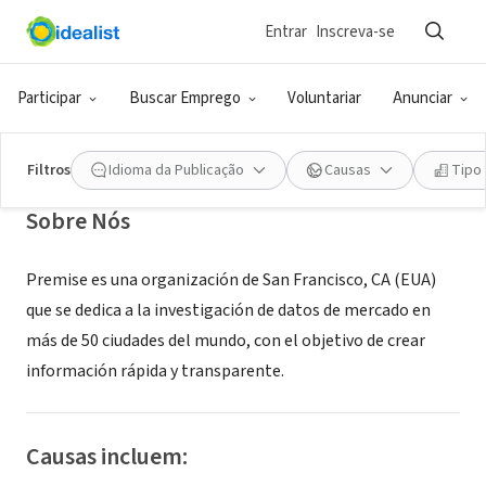
Entrar
Inscreva-se
CONSULTORIA (PRESTADOR DE SERVIÇO)
Premise Argentina
Participar
Buscar Emprego
Voluntariar
Anunciar
Buenos Aires, C, Argentina
|
www.premise.com/
Filtros
Idioma da Publicação
Causas
Tipo
Sobre Nós
Premise es una organización de San Francisco, CA (EUA)
que se dedica a la investigación de datos de mercado en
más de 50 ciudades del mundo, con el objetivo de crear
información rápida y transparente.
Causas incluem: