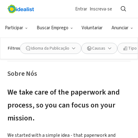
Entrar
Inscreva-se
CONSULTORIA (PRESTADOR DE SERVIÇO)
Participar
Buscar Emprego
Voluntariar
Anunciar
Instant Nonprofit
Filtros
Idioma da Publicação
Causas
Tipo
Denver, CO
|
instantnonprofit.com/
Sobre Nós
We take care of the paperwork and
process, so you can focus on your
mission.
We started with a simple idea - that paperwork and