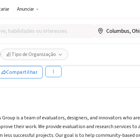
ariar
Anunciar
 (PRESTADOR DE SERVIÇO)
horus Group
Tipo de Organização
nchorusgroup.com/portfolio/
Compartilhar
Group is a team of evaluators, designers, and innovators who are
prove their work. We provide evaluation and research services to 
m less successful projects. Our goal is to help community-based 