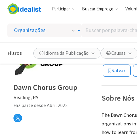
Participar
Buscar Emprego
Volunt
CONSULTORIA
Buscar
Dawn C
por
palavra-
chave,
Filtros
Idioma da Publicação
Causas
Reading, PA
|
daw
habilidades
ou
Salvar
interesses
Dawn Chorus Group
Sobre Nós
Reading, PA
Faz parte desde Abril 2022
The Dawn Chorus 
organizations im
how to learn fro