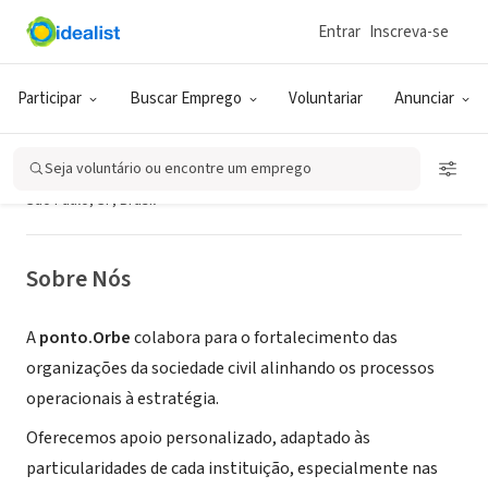
Entrar
Inscreva-se
CONSULTORIA (PRESTADOR DE SERVIÇO)
ponto.Orbe - Fortalecimento
Participar
Buscar Emprego
Voluntariar
Anunciar
Contínuo de Organizações da
Sociedade Civil
Seja voluntário ou encontre um emprego
São Paulo, SP, Brasil
Sobre Nós
A
ponto.Orbe
colabora para o fortalecimento das
organizações da sociedade civil alinhando os processos
operacionais à estratégia.
Oferecemos apoio personalizado, adaptado às
particularidades de cada instituição, especialmente nas