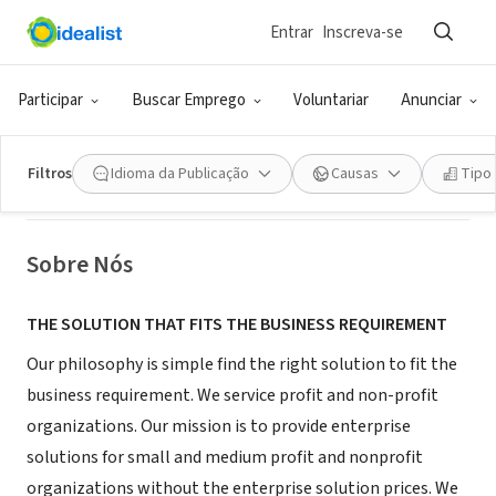
Entrar
Inscreva-se
CONSULTORIA (PRESTADOR DE SERVIÇO)
Participar
Buscar Emprego
Voluntariar
Anunciar
Rebnetik Enterprises LLC
Filtros
Idioma da Publicação
Causas
Tipo
Waldorf, MD
|
www.rebnetik.com
Sobre Nós
THE SOLUTION THAT FITS THE BUSINESS REQUIREMENT
Our philosophy is simple find the right solution to fit the
business requirement. We service profit and non-profit
organizations. Our mission is to provide enterprise
solutions for small and medium profit and nonprofit
organizations without the enterprise solution prices. We