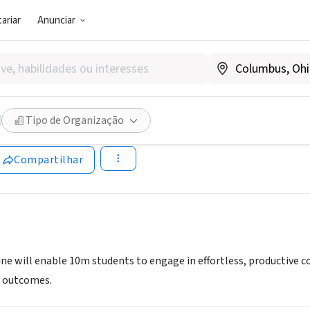
ariar
Anunciar
 (PRESTADOR DE SERVIÇO)
Vine, LLC
Tipo de Organização
ww.signalvine.com
Compartilhar
Vine will enable 10m students to engage in effortless, productive
n outcomes.