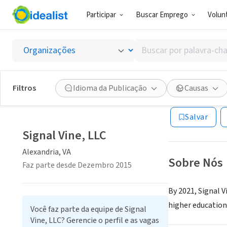
Participar
Buscar Emprego
Volunt
CONSULTORIA
Buscar
Signal 
por
palavra-
chave,
Filtros
Idioma da Publicação
Causas
Alexandria, VA
|
w
habilidades
ou
Salvar
interesses
Signal Vine, LLC
Alexandria, VA
Sobre Nós
Faz parte desde Dezembro 2015
By 2021, Signal 
higher educatio
Você faz parte da equipe de Signal
Vine, LLC? Gerencie o perfil e as vagas