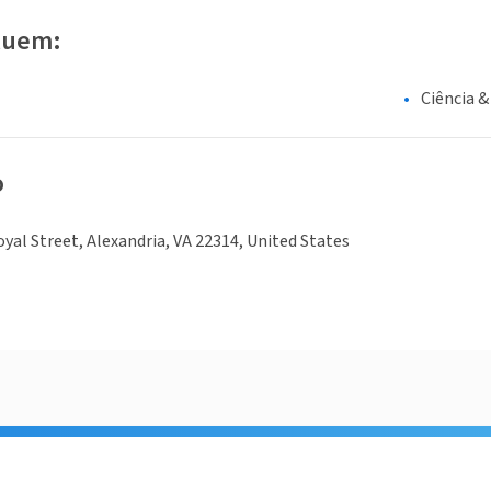
luem:
Ciência &
o
yal Street, Alexandria, VA 22314, United States