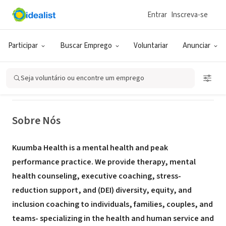
Entrar
Inscreva-se
CONSULTORIA (PRESTADOR DE SERVIÇO)
Participar
Buscar Emprego
Voluntariar
Anunciar
Kuumba Health LLC
Seja voluntário ou encontre um emprego
Kings County, NY
|
www.kuumbahealthinstitute.com
Sobre Nós
Kuumba Health is a mental health and peak
performance practice. We provide therapy, mental
health counseling, executive coaching, stress-
reduction support, and (DEI) diversity, equity, and
inclusion coaching to individuals, families, couples, and
teams- specializing in the health and human service and