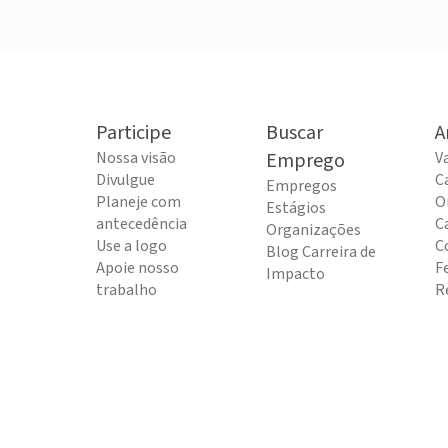
Participe
Buscar
A
Nossa visão
Emprego
V
Divulgue
C
Empregos
Planeje com
O
Estágios
antecedência
C
Organizações
Use a logo
C
Blog Carreira de
Apoie nosso
F
Impacto
trabalho
R