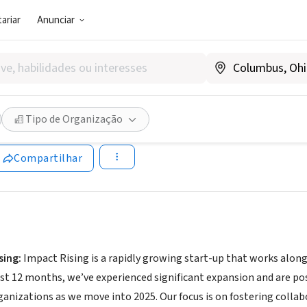
ariar
Anunciar
 (PRESTADOR DE SERVIÇO)
Rising
Tipo de Organização
pactrising.com
Compartilhar
sing:
Impact Rising is a rapidly growing start-up that works along
ast 12 months, we’ve experienced significant expansion and are po
anizations as we move into 2025. Our focus is on fostering collabo