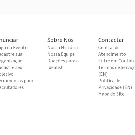
nunciar
Sobre Nós
Contactar
aga ou Evento
Nossa História
Central de
adastre sua
Nossa Equipe
Atendimento
rganização
Doações para a
Entre em Contat
adastre seu
Idealist
Termos de Serviç
oletivo
(EN)
erramentas para
Política de
ecrutadores
Privacidade (EN)
Mapa do Site