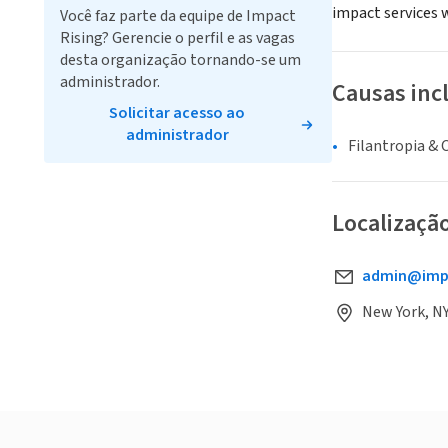
impact services w
Você faz parte da equipe de Impact
Rising? Gerencie o perfil e as vagas
desta organização tornando-se um
administrador.
Causas inc
Solicitar acesso ao
administrador
Filantropia & 
Localizaçã
admin@impa
New York, NY