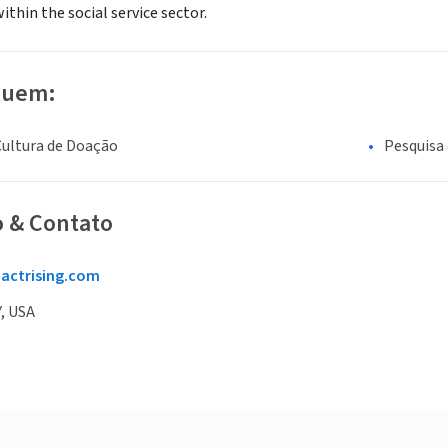
ithin the social service sector.
luem:
Cultura de Doação
Pesquisa 
o & Contato
ctrising.com
, USA