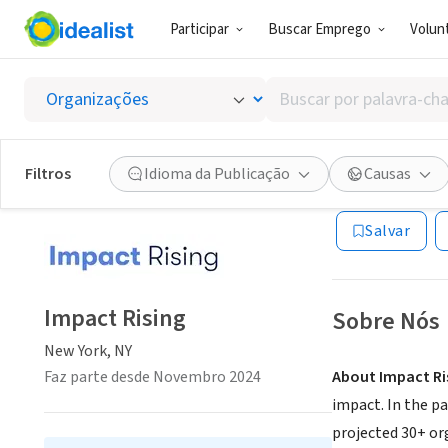
Participar
Buscar Emprego
Volunt
CONSULTORIA
Buscar
Impact 
por
palavra-
chave,
Filtros
Idioma da Publicação
Causas
New York, NY
|
im
habilidades
ou
Salvar
interesses
Impact Rising
Sobre Nós
New York, NY
Faz parte desde Novembro 2024
About Impact Ri
impact. In the p
projected 30+ org