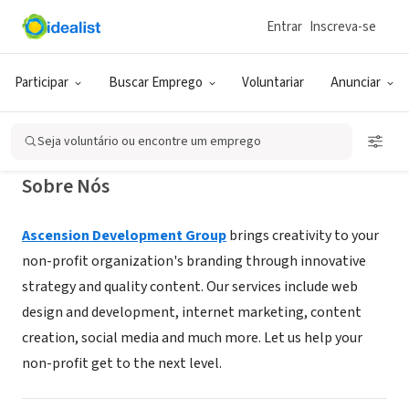
Entrar
Inscreva-se
CONSULTORIA (PRESTADOR DE SERVIÇO)
Ascension Development Group
Participar
Buscar Emprego
Voluntariar
Anunciar
Minneapolis, MN
|
www.ascensiondevgroup.com
Seja voluntário ou encontre um emprego
Sobre Nós
Ascension Development Group
brings creativity to your
non-profit organization's branding through innovative
strategy and quality content. Our services include web
design and development, internet marketing, content
creation, social media and much more. Let us help your
non-profit get to the next level.